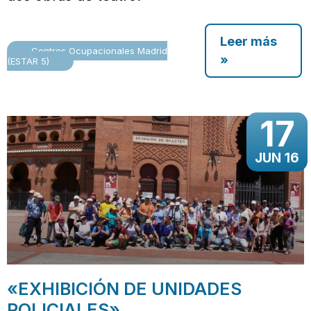
Leer más
Centros Ocupacionales Madrid
»
(ESTAR 5)
17
JUN 16
«EXHIBICIÓN DE UNIDADES
POLICIALES»