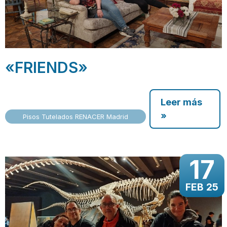
«FRIENDS»
Leer más
»
Pisos Tutelados RENACER Madrid
17
FEB 25