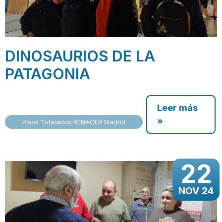
DINOSAURIOS DE LA
PATAGONIA
Leer más
»
Pisos Tutelados RENACER Madrid
22
NOV 24