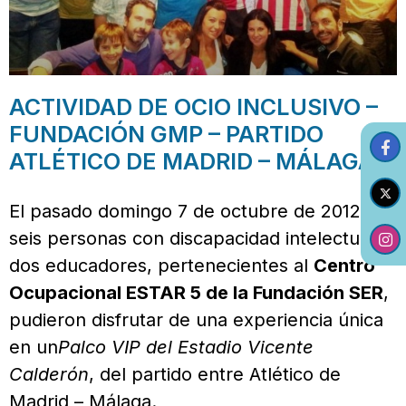
ACTIVIDAD DE OCIO INCLUSIVO –
FUNDACIÓN GMP – PARTIDO
ATLÉTICO DE MADRID – MÁLAGA
El pasado domingo 7 de octubre de 2012,
seis personas con discapacidad intelectual y
dos educadores, pertenecientes al
Centro
Ocupacional ESTAR 5 de la Fundación SER
,
pudieron disfrutar de una experiencia única
en un
Palco VIP del Estadio Vicente
Calderón
, del partido entre Atlético de
Madrid – Málaga.