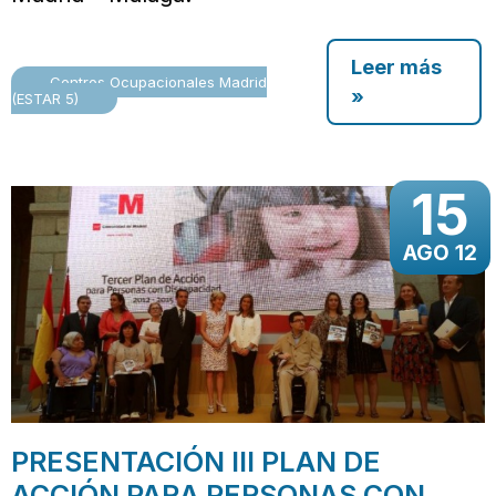
Leer más
Centros Ocupacionales Madrid
»
(ESTAR 5)
15
AGO 12
PRESENTACIÓN III PLAN DE
ACCIÓN PARA PERSONAS CON