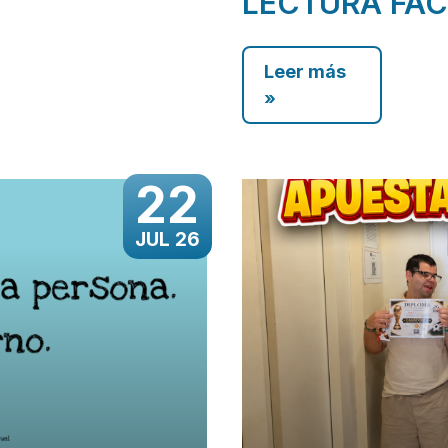
LECTURA FÁC
Leer más
»
22
JUL 26