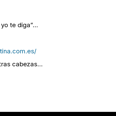
 yo te diga”…
tina.com.es/
tras cabezas…