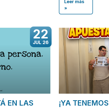
Leer más
»
22
JUL 26
TÁ EN LAS
¡YA TENEMOS