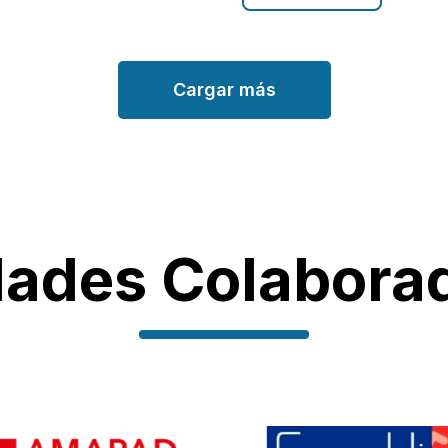
Cargar más
dades Colabora