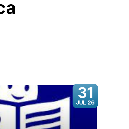
ca
31
JUL 26