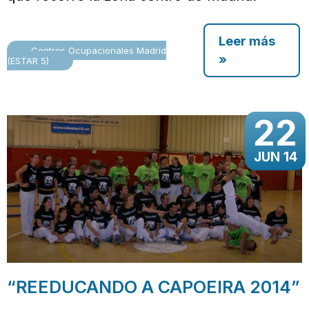
Leer más
Centros Ocupacionales Madrid
»
(ESTAR 5)
22
JUN 14
“REEDUCANDO A CAPOEIRA 2014”