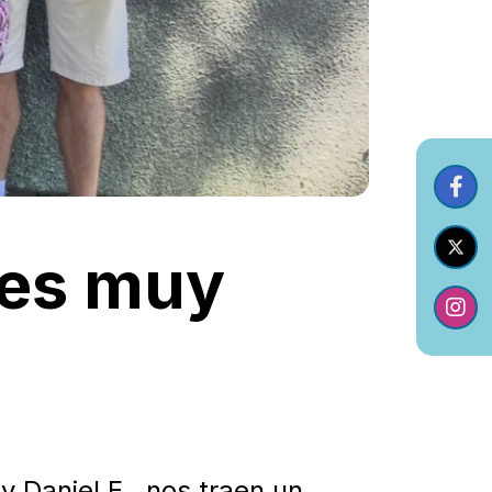
tes muy
y Daniel E., nos traen un