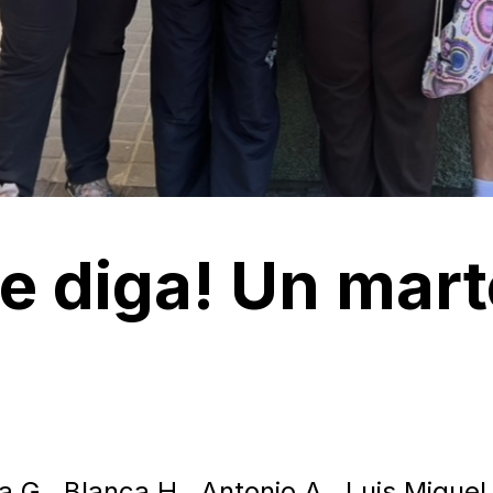
te diga! Un mar
 G., Blanca H., Antonio A., Luis Miguel 