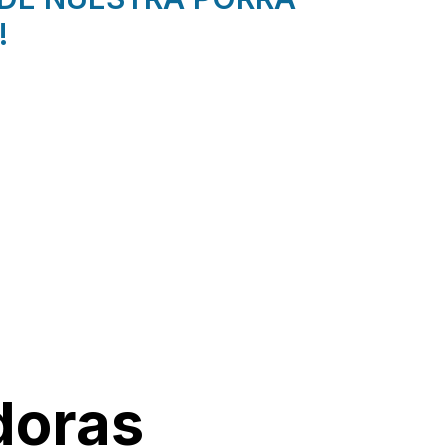
!
doras