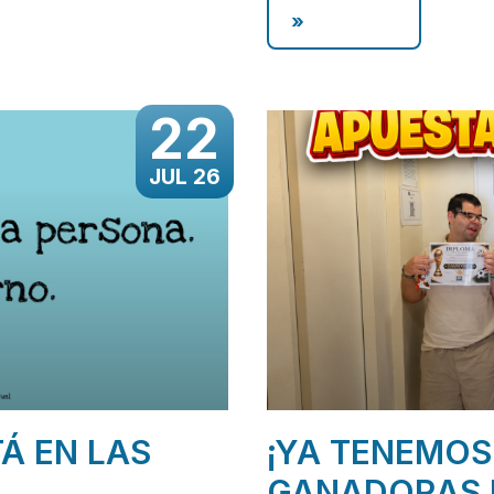
»
22
JUL 26
TÁ EN LAS
¡YA TENEMOS
GANADORAS 