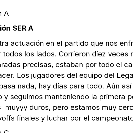
n A
ión SER A
a actuación en el partido que nos enf
 todos los lados. Corrieron diez veces
radas precisas, estaban por todo el c
acer. Los jugadores del equipo del Leg
 pasa nada, hay días para todo. Aún así
o y seguimos manteniendo la primera po
s muyyy duros, pero estamos muy cerc
yoffs finales y luchar por el campeonato
n C