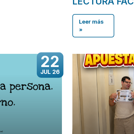
LECTURA FÁC
Leer más
»
22
JUL 26