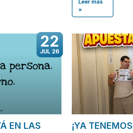
Leer más
»
22
JUL 26
TÁ EN LAS
¡YA TENEMOS