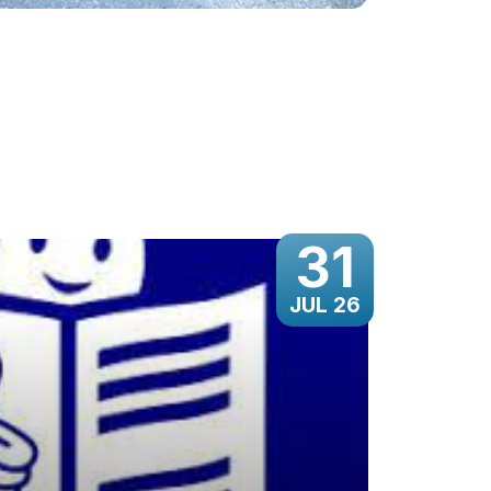
31
JUL 26