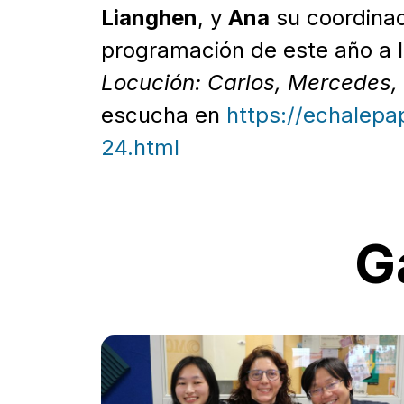
Lianghen
, y
Ana
su coordinad
programación de este año a l
Locución: Carlos, Mercedes, 
escucha en
https://echalep
24.html
G