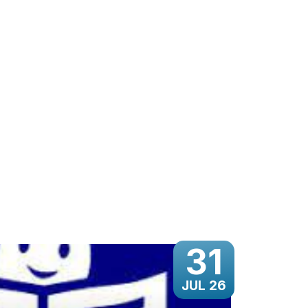
31
JUL 26