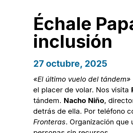
Échale Papa
inclusión
27 octubre, 2025
«El último vuelo del tándem»
el placer de volar. Nos visita
tándem.
Nacho Niño
, direct
detrás de ella. Por teléfono
Fronteras
. Organización que u
personas sin recursos.