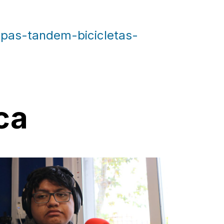
apas-tandem-bicicletas-
ca