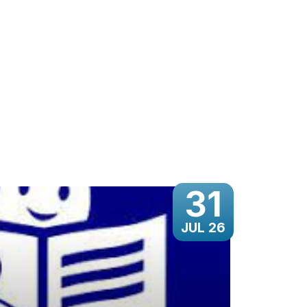
31
JUL 26