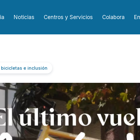
ia
Noticias
Centros y Servicios
Colabora
En
bicicletas e inclusión