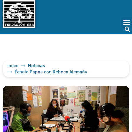
Inicio
Noticias
Échale Papas con Rebeca Alemañy