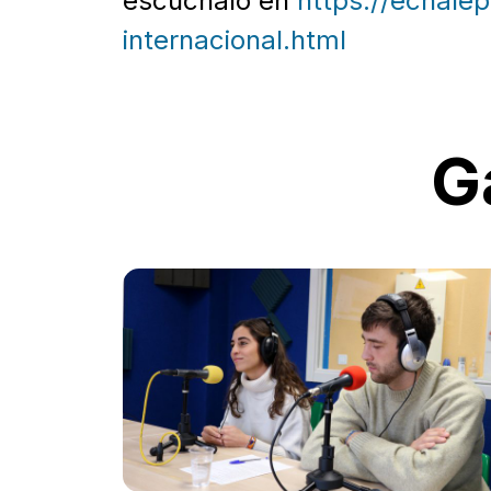
escúchalo en
https://echale
internacional.html
G