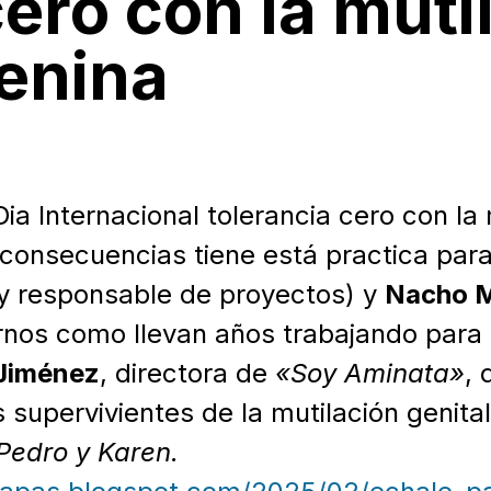
cero con la muti
menina
Dia Internacional tolerancia cero con la
onsecuencias tiene está practica para 
y responsable de proyectos) y
Nacho M
nos como llevan años trabajando para e
 Jiménez
, directora de
«Soy Aminata»
,
 supervivientes de la mutilación genita
Pedro y Karen.