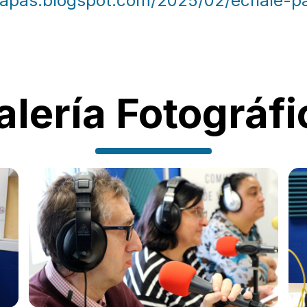
papas.blogspot.com/2025/02/echale-p
alería Fotográfi