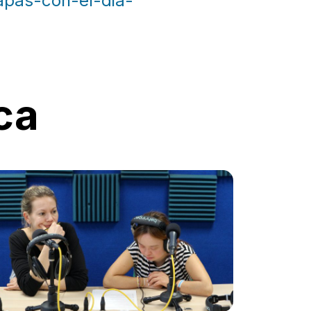
apas-con-el-dia-
ca