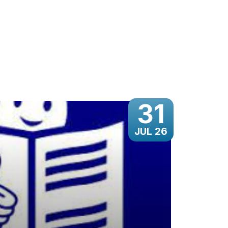
31
JUL 26