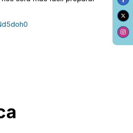
wNd5doh0
ca