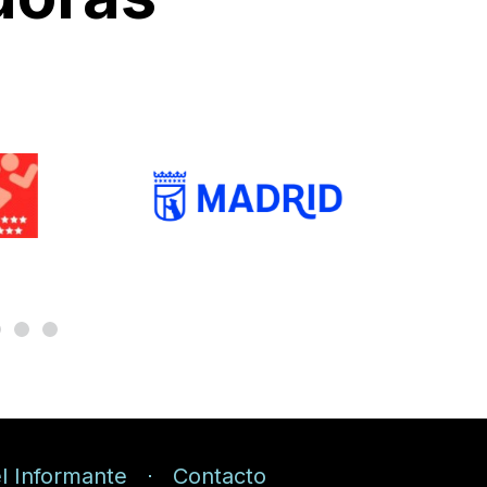
l Informante
Contacto