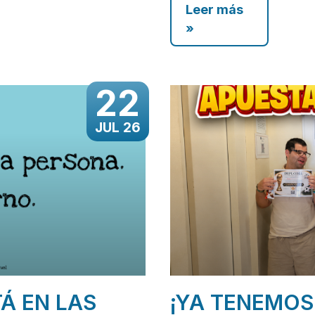
Leer más
»
22
JUL 26
TÁ EN LAS
¡YA TENEMOS